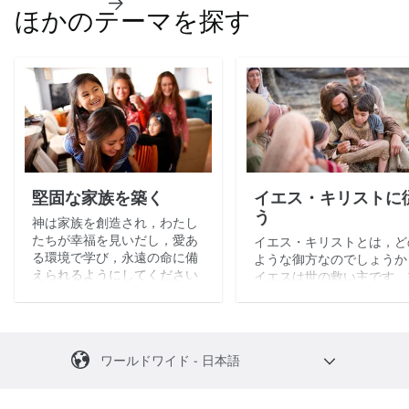
ほかのテーマを探す
堅固な家族を築く
イエス・キリストに
う
神は家族を創造され，わたし
たちが幸福を見いだし，愛あ
イエス・キリストとは，ど
る環境で学び，永遠の命に備
ような御方なのでしょうか
えられるようにしてください
イエスは世の救い主です。
ました。
に従うとき，人生にさらな
平安と幸福を見いだすこと
できます。
ワールドワイド - 日本語