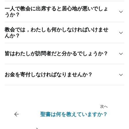
御自分に合った服装をしてください。教会で居心地が良い
一人で教会に出席すると居心地が悪いでしょ
と感じる上品な服装でいらしていただければと思います。
うか？
情報までに，ほとんどの男性はスーツやワイシャツにネク
そうではないと願っています。会員の多くは毎週一人で教
タイを着用し，女性は通常ワンピースやスカートを着用，
教会では，わたしも何かしなければいけませ
会に来ています。しかし，初めての集会でだれかに付き添
子供たちはたいていもよそ行きの服を着ています。
んか？
ってほしい場合は，遠慮なく地元の宣教師に連絡を取って
いいえ。訪問者は何もしなくても大丈夫です。集まった
ください。一緒に座る友人を見つけてくれます。新しい顔
皆はわたしが訪問者だと分かるでしょうか？
人々に聖餐のパンと水が配られますので，そのトレーをた
ぶれとして見られるということは，状況にかかわらず常に
だ隣の人に渡してください。それ以外は，礼拝行事の場を
大変なこと事ですが，すぐにほかの会員とも知り合いにな
それは恐らく，訪問する集会所の規模によります。ある集
楽しんでいただければと思います。日曜学校のクラスで
り，打ち解けられるでしょう。
お金を寄付しなければなりませんか？
会所では人数が多く，普通の会員はあなたが訪問者である
は，教師が聖典を読んでくれる人を募ることがあります
と分からないかもしれません。人数が非常に少ない集会所
が，読みたくない場合手を挙げなければ大丈夫です。
いいえ。寄付をお願いすることや献金皿を回すことはあり
の場合，会員は互いに皆知り合いなので，新しい人が来れ
だんだん慣れてきたら，毎週の活動や，社交的な屋外活
ません。
ばに必ず気づき，歓迎するでしょう。どちらにしても，ど
動，奉仕活動などにへも是非ご参加いただければと思いま
うぞ遠慮せずに自分から名乗ったり，質問したりしてくだ
次へ
すぜひ参加してください。あなたともっと知り合えればう
さい。皆，あなたが来てくれたことをうれしく思うことで
聖書は何を教えていますか？
れしいですし，活動に携わっていただければ幸いです。へ
しょう。
の参加に感謝します。