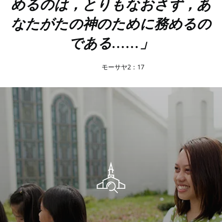
めるのは，とりもなおさず，あ
なたがたの神のために務めるの
である……」
モーサヤ2：17