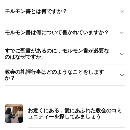
モルモン書とは何ですか？
モルモン書は霊感によりもたらされた聖典であり，人生に
モルモン書は何について書かれていますか？
方向性を与え，イエスとわたしたちを結びつけるためのも
のです。その名前の由来は何ですか。何百年も前の古代ア
聖書のように，モルモン書はイエス・キリストについて証
メリカ大陸で，モルモンという名の預言者が自分の民の記
すでに聖書があるのに，モルモン書が必要な
しています。モルモン書に記録されている最も重要な出来
録をまとめました。彼らはわたしたちが直面するのと同じ
のはなぜですか。
事は，イエス・キリストが古代アメリカ大陸の信者たちを
多くの困難に直面しました。そして，わたしたちと同じよ
モルモン書は聖書を証し，補足し，イエスの教えをより明
訪れられたことであり，その教えと教導の業も含まれま
うに，彼らはイエス・キリストに頼ったときに力を見いだ
教会の礼拝行事はどのようなことをします
確に，より深く理解できるようにするものです。聖書で言
す。この記録は，神が御自分のすべての子供たちに同じ祝
しました。
か？
えば，マタイ，マルコ，ルカ，ヨハネがイエスについての
福と機会を与えておられること，また神の愛が世界の一地
モルモン書は，イエス・キリストとのもう一つの証とし
教会の集会時間は集会所によって異なりますが，すべての
同じ物語を異なる視点から語ることで，より完全な全体像
域の人々に限られているわけではないことを示していま
て，また，世の救い主，贖い主としての主の神聖な使命に
人を対象とする全体の礼拝行事が毎回あり，その後に子
が見えてくるようなものです。
す。わたしたちがどのような言語を話し，どのような外見
ついてのもう一つの証として聖書と一緒に読むために書か
供，青少年，成人を対象としたクラスがあります。
かにかかわらず，神はわたしたちを愛しておられ，わたし
二つ合わせると，モルモン書と聖書には，何千年もの価値
れた書物です。聖書とモルモン書が合わさると，わたした
お近くにある，愛にあふれた教会のコミ
たちが御自身に近づくことを望んでおられます。
すべての人が参加するこの礼拝行事は，「聖餐会」と呼ば
ある霊感，導き，教えが収められています。両方の書物を
ュニティーを探してみましょう
ちはすべての人に対する神の偉大な愛についてさらに理解
れます。この集会では，歌や祈り，そしてその集会所に集
研究することにより，神がどのような御方で，神があなた
以下は，モルモン書に記されている千年間にわたる壮大な
を深め，神に近づくことができます。
っている会員が毎週交代で行う説教（または「話」）が行