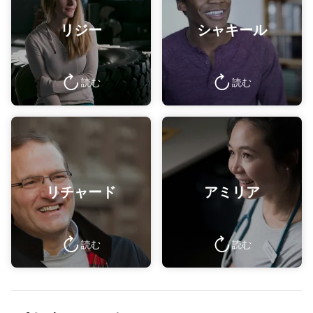
リジー
シャキール
読む
読む
リチャード
アミリア
読む
読む