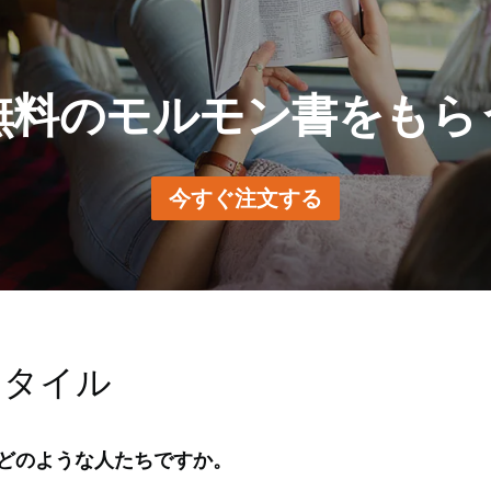
らは，神が世界のあらゆる場所で人々を愛し，導いておられる
活された後，アメリカ大陸の民に姿を現されました。主はバプ
方の書物を学ぶことにより，神がどのような御方で，わたした
えられました。病気の人を癒し，子供たちを祝福しました。主
をより深く理解することができます。
れました。エルサレムの民とは異なり，アメリカ大陸の民はイ
無料のモルモン書をもら
主の訪れの後，彼らは数何百年の間，平和に暮らしました。
つれて人々は信仰を失い，再び戦争を始め，人々はほぼ全滅し
今すぐ注文する
スタイル
どのような人たちですか。