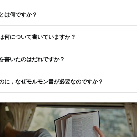
とは何ですか？
はわたしたちの人生を導きイエスとの繋がりを強めてくれる神
は何について書いていますか？
前の由来は、何百年も前、モルモンと言う名の古代の預言者が
せたことから来ます。彼らはわたしたちが経験する多くの同じ
ルモン書に記された千年規模の長編歴史を短くまとめた概要で
。そしてわたしたちのように、彼らもイエス・キリストに多代
を書いたのはだれですか？
。今日、神を近くに感じ、わたしたち全ての人に対する神の大
モルモン書はある家族についての物語です。リーハイはエルサ
してモルモン書と聖書と並行して読むことができます。
。神は夢の中でリーハイに警告し，もうじきエルサレムは占領
うに，モルモン書には多くの著者がいます。およそ1,000年以
てその地を離れるようにと指示されました。一家は海を渡って
のに，なぜモルモン書が必要なのですか？
がれて記されてきた日記や歴史を集めたものです。最初の著者
。リーハイの年長の息子であるレーマンとレムエルは，父親が
彼は紀元前600年ごろ，家族とともにエルサレムを離れてア
を信じませんでした。その二人の弟ニーファイは，信仰深い人
は聖書を裏付けるものであり，しばしばイエス・キリストの教
ニーファイはその記録を弟に渡し，その弟は自分の息子へと渡
族を導き教える者となるように，神から選ばれたのです。
。例えば，聖書にあるマルコの福音書とルカの福音書はイエス
自分が信頼する相手にその記録を渡していったのです。モルモ
えていますが，二つの視点から読むことによって，より多くを
つの本にまとめた預言者でした。そのために，この本はモルモ
に二つのグループ，ニーファイ人とレーマン人に分かれていき
を交え，イエスに対する彼らの信仰は常に試されました。その
ジョセフ・スミスはこれらの古代の記録へと導かれ，神の力によ
生の教訓，霊的な経験という形でモルモン書に描かれています
と聖書を合わせると，何千年分もの価値ある霊感と導き，指示
。