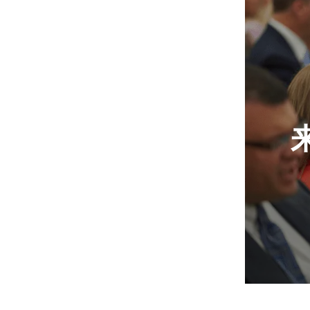
神に会い，
を授けられ
外へ宣教師
教会の本部
らオハイオ
り，預言者ジ
した。
次に大管長
の大草原を
劇的な成長を
在します。