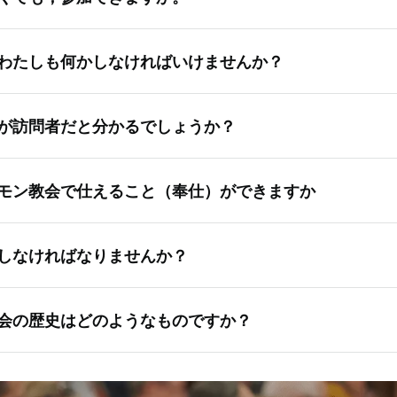
一緒に座る友人を見つけてくれます。新しい顔ぶれとして見ら
の活動や社交的な野外活動，奉仕プロジェクト，教会の集会な
にかかわらず常に大変なこと事ですが，すぐにほかの会員とも
わたしも何かしなければいけませんか？
い。あなたともっと知り合えればうれしいですし，行事への参
けられるでしょう。
問者は何もしなくても大丈夫です。集まった人々に聖餐のパン
が訪問者だと分かるでしょうか？
そのトレーをただ隣の人に渡してください。それ以外は，礼拝
だければと思います。日曜学校のクラスでは，教師が聖典を読
く，訪問する集会所の規模によります。ある集会所では人数が
がありますが，読みたくない場合手を挙げなければ大丈夫です
モン教会で仕えること（奉仕）ができますか
たが訪問者であると分からないかもしれません。人数が非常に
れてきたら，毎週の活動や，社交的な屋外活動，奉仕活動など
員は互いに皆知り合いなので，新しい人が来ればに必ず気づき
ければと思いますぜひ参加してください。あなたともっと知り
，実際奉仕しています。壇上から教え，宣教師や指導者，顧問
ちらにしても，どうぞ遠慮せずに自分から名乗ったり，質問し
，活動に携わっていただければ幸いです。への参加に感謝しま
しなければなりませんか？
責任を果たしています。
あなたが来てくれたことをうれしく思うことでしょう。
付をお願いすることや献金皿を回すことはありません。
会の歴史はどのようなものですか？
ス・キリスト教会は，1830年，にニューヨーク州で正式に組
初代大管長はジョセフ・スミスです。彼は示現でイエス・キリ