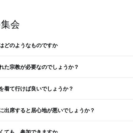
とも家族単位や教会で祝います。もしキリストの誕生や復活を
互いを思いやるコミュニティの一員になるということです。
祝えばよいのでしょうか。祭日を祝わないキリスト教徒と混同
安心してください。わたしたちは祝います。
の集会
はどのようなものですか
時間は集会所によって異なります。しかし，すべての人のため
れた宗教が必要なのでしょうか？
，その後に年齢や一般的興味によってクラス分けされます。
が参加する集会は「聖餐会」と呼ばれます。歌や祈り，そして
の宗教を拒否する人々，自己流で霊性を増し，良い人生を送る
会員が交代で行う説教（または「話」）などが行われます。し
を着て行けば良いでしょうか？
ています。しかし，人には組織された宗教と個人の霊性の両方
重要なのは，救い主を覚えるために聖餐を取ること（または聖
エス・キリスト教会には，バプテスマや聖餐を取ることを含め
った服装をしてください。教会で居心地が良いと感じる上品な
るうえで必要な組織と神権の権能があります。日曜日には教会
に出席すると居心地が悪いでしょうか？
ればと思います。情報までに，ほとんどの男性はスーツやワイ
を通して霊的になるための努力と人への奉仕をするべきです。
し，女性は通常ワンピースやスカートを着用，子供たちはたい
いと願っています。会員の多くは毎週一人で教会に来ています
ています。
くても，参加できますか。
でだれかに付き添ってほしい場合は，遠慮なく地元の宣教師に