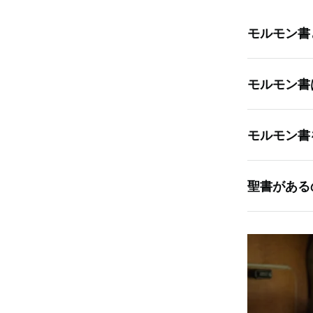
モルモン書
モルモン書
モルモン書
す。その名
録を完成さ
以下は，モ
ていました
モルモン書
を得ました
基本的に，
じる方法と
言者でした
聖書と同じよ
家族を連れ
聖書がある
代々引き継
かいました
ファイです。
受けたこと
モルモン書
来ました。
ファイは家
てくれます
者は常に，
じ物語を伝
の記録を一
民は最終的
きます。
ています。
は度々戦い
1823年，
い説教や人
モルモン書
訳しました