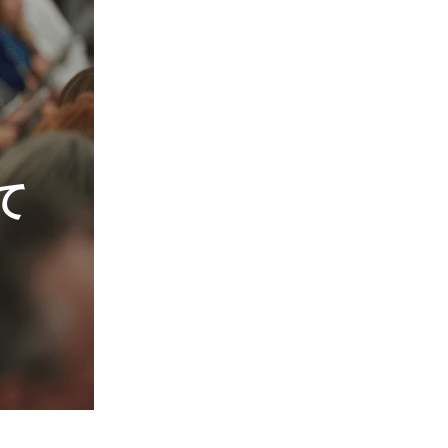
。神から神権
地や諸外国海
中で，そこか
治的対立によ
って殺されま
て
馬車で合衆国
会は世界中で
か国以上に存