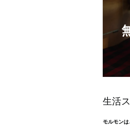
ます。それ
イエスは復
のです。両
について教
れているか
会を設立さ
けました。
時がたつに
生活
モルモンは