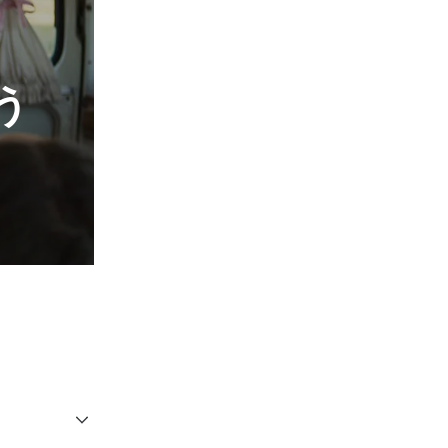
ことを示すも
テスマや赦し
ちに何を望ま
は御自分の教
エスに耳を傾
う
ました。