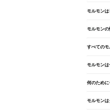
末日聖徒イ
モルモンは
きも悪いと
で驚くかも
イエス・キ
だからとい
モルモンの
よう勧める
闘いですが
いていのも
えるための
末日聖徒イ
し，それ以
末日聖徒の
すべてのモ
慣習があり
まり明白で
す。救い主
のために取
るので，そ
与えていま
いいえ，末
パーティー
奉仕する，
モルモンは
しょうか。
緒に祭日を
ル飲料を飲
大人数の場
けるなど独
いいえ。教
には一緒に2
何のために
した。しかし
それ以降，
末日聖徒イ
まだ一夫多
モルモンは
りたいとい
リスト教会
き，養うた