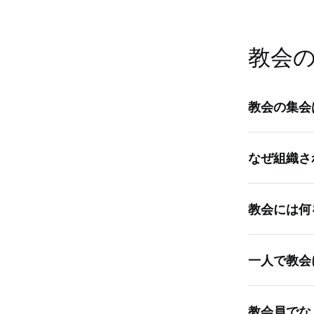
はい，両方
うことは，
たら，何を
いますが，
教会
教会の集会
教会の集会
なぜ組織さ
が必ずあり
すべての人
組織として
集っている
教会には何
人々が増え
おいて最も
末日聖徒イ
す。
御自分に合
の戒めを守
一人で教会
ていただけ
と同時に週
タイを着用
そうではな
きの服を着
教会員でな
めての集会