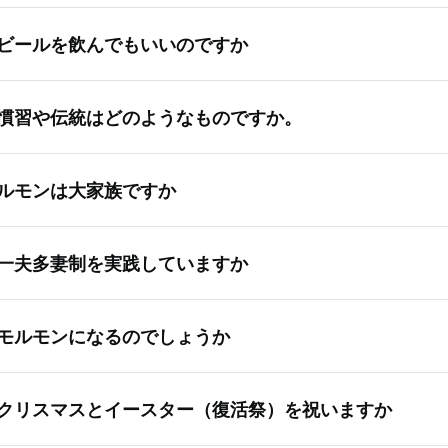
エス・キリスト教会の会員はほかの人たちと何ら変わりありま
ビールを飲んでもいいのですか
きも，まあまあのときもあります。実際，わたしたちがあまり
しれません！末日聖徒は，幸せで穏やかな人たちとして知られ
リスト教会の会員は，ビールを飲まないことを選びます。肉体
って，困難に直面しないわけではありません。だれにとっても
慣習や伝統はどのようなものですか。
健康の規範が霊感によって与えられており，それを信じている
，イエス・キリストの福音に従って生活しようと最善を尽くす
のは常識的なもので，違法薬物やアルコール飲料，たばこは禁
強さと平安が増し加えられるのです。
エス・キリスト教会には，様々な文化的伝統とともに，家族に
外ではコーヒーやお茶も禁止です。コーヒーやお茶を含め，避
生活について言えば，イエスを全面に，そして中心にするよう
ルモンは大家族ですか
ます。例えば，教会員は毎週一晩を「家庭の夕べ」，つまり家
ないものもありますが，これらの指示は神から与えられたもの
とその教えに対する信条は，話し方や着る物，行動など毎日の
っておきます。週を通して行われる他の活動には，持ち寄り食
れらを摂取しないようにしています。
す。例えば，教会に出席できるよう日曜日に働くことを避ける
日聖徒の家族は多種多様です。それでは推奨されている家族サ
，十代の若者の集会などの教会の集まりがあります。伝統の多
家族と時間を過ごすなどです。忠実な教会員は，たばこを吸わ
一夫多妻制を実践していますか
その答えも「いいえ」です。それは完全に個人の選択です。愛
祝うなど一般的なものですが，教会の集会において新生児に神
まず，ギャンブルもしません。
合も少人数の場合も普通サイズの場合もあります。
自のものもあります。家族で一緒に祈り，一緒に聖典を学び，毎
会歴史の初期のころ，イエスは限られた人数の教会員に多妻結
4時間断食もします。
モルモンになるのでしょうか
，1800年代後半にその慣習を終えるようにという啓示が与え
イエスが現在命じている結婚は一夫一妻制であると教会は教え
エス・キリスト教会は，人々がイエス・キリストを通してより
妻制を行っている人たちがいますが，それらの人たちは末日聖
クリスマスとイースター（復活祭）を祝いますか
う望みをもってやってくる，安心できる場所です。教会には神
の会員ではありません。
めの神聖なツールや慣習 ，教えがあります。それ以上に，教会