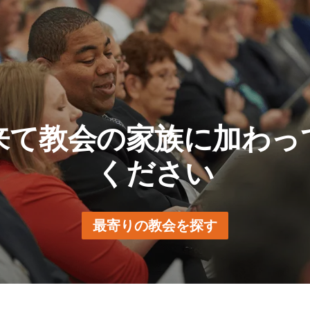
イエス・キリストの教会を回復する預言者として召されました
，モルモン書を翻訳し，福音を宣べ伝えるために北アメリカ各
を送りました。
は，迫害を逃れ，会員が集まるための場所を見いだそうとする
州，ミズーリ州，イリノイ州へと移りました。嫌疑や地域の政
ョセフ・スミスは1844年，に非合法的に投獄され，暴徒によ
来て教会の家族に加わっ
となったのはブリガム・ヤングです。彼は聖徒たちを率い，幌
ください
渡ってユタのロッキー山脈へと向かいました。その時以来，教
遂げています。今日では，1,600万人以上の会員が，世界170
最寄りの教会を探す