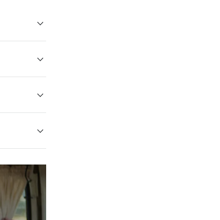
聖な書物で
彼の人々の記
試練を経験し
す。
すことで強さ
いなる愛を感
レムに住む預
されるので，
上にわたり，
アメリカへ向
は預言者ニー
神から霊感を
メリカにやって
でした。ニー
えを明確にし
しました。著
についての同
ンは，すべて
学ぶことがで
ン書と呼ばれ
ました。両者
信仰は，力強
って記録を翻
。
が記されてい