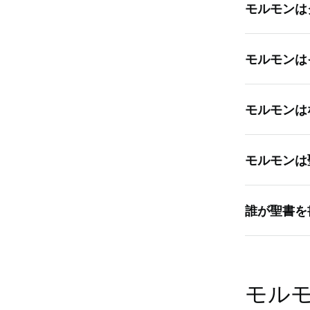
モルモンは
はい！間違
モルモンは
末日聖徒イ
トが神の子
はい！イエ
ていること
モルモンは
「末日聖徒
ちはわたし
に敬意を示
「モルモン
教会が主御
モルモンは
典に由来し
こう書かれ
会や会員を
キリストの
はい，まさ
りますが，
よいかを，
誰が聖書を
うえでの必
うにお願い
である。」（
独自の聖典
なっている
聖書は神か
ス・キリス
「末日聖徒
預言者その
スに従う人
モル
れ、今日の