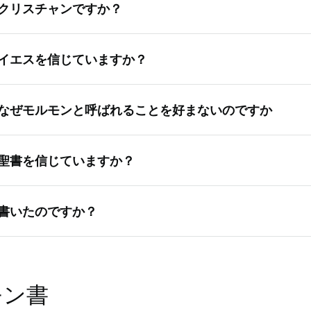
クリスチャンですか？
いなく。「モルモン」というのはニックネームにすぎません。
イエスを信じていますか？
エス・キリスト教会の会員です。それゆえに、わたしたちはイ
であり、世の救い主であり、彼がわたしたちが想像する以上に
スはわたしたちの信仰の土台です。実際，わたしたちは教会を
を信じています。他のクリスチャンと全く同じではありません
なぜモルモンと呼ばれることを好まないのですか
イエス・キリスト教会」と呼んでほしいと思っています。この
たち自身のことを献身的にキリストに従う者だと考えています
すものです。また，わたしたちがイエス・キリストに従ってい
」というニックネームは，モルモン書と呼ばれるわたしたちの
自身の教会であることを人々に知らせるものでもあります。 モ
聖書を信じていますか？
ます。自分たちではそのニックネームを使いませんでしたが，
ています。「わたしたちはキリストのことを話し，キリストの
指す言葉として使いました。過去にはその用語を受け入れ使用
ことを説教し，キリストのことを預言し，また，どこに罪の赦
しく信じています。聖書は神の言葉であり，聖典であり，幸福
最近では教会を正式名称の末日聖徒イエス・キリスト教会で呼
わたしたちの子孫に知らせるために，自分たちの預言したこと
書いたのですか？
読書だと信じているのです。聖書とともに，末日聖徒イエス・
しています。そうすることにより，イエスがわたしたちの宗教
2ニーファイ25：26）
にも霊感あふれる言葉を見いだしています。これらの書物はど
ことをだれもが分かることでしょう。
ら選ばれた預言者という人たちから書かれています。神は預言
トについて重要な真理を教えてくれます。
」という呼び方は，教会の友人を指すのに良い方法です。
教えを記録しました。これらは旧約聖書と呼ばれています。新
の記録や使徒の手紙をまとめた書物です。この二つの書物はの
モン書
聖書としてまとめられました。