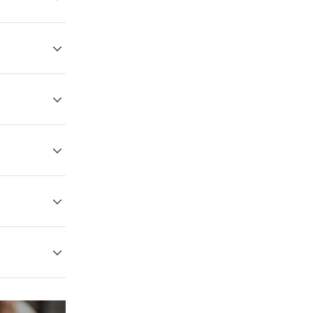
れるというこ
どにぜひ参加
知り合いにな
加に感謝しま
と水が配られ
行事の場を楽
んでくれる人
多く，普通の
。
少ない集会所
にへも是非ご
，歓迎するで
合えればうれ
，教師のほ
たりしてくだ
す。
織されまし
ストと父なる