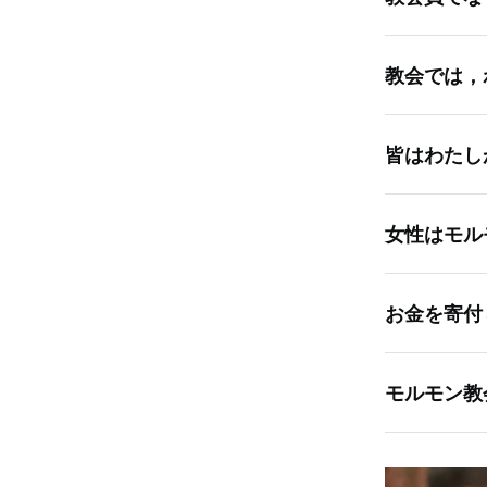
ください。
はい！毎週
とは，状況
教会では，
してくださ
り，打ち解
す。
いいえ。訪
皆はわたし
ますので，
しんでいた
それは恐ら
を募ること
女性はモル
会員はあな
だんだん慣
の場合，会
参加いただ
できますし
しょう。ど
しいですし
お金を寄付
か，多くの
さい。皆，
いいえ。寄
モルモン教
末日聖徒イエ
た。教会の