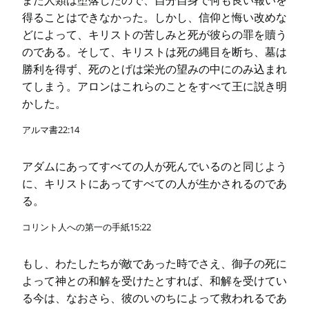
また人類は堕落したので、自分自身で何も良い報いを
得ることはできなかった。しかし、信仰と悔い改めな
どによって、キリストの苦しみと死が彼らの罪を贖う
のである。そして、キリストは死の縄目を断ち、墓は
勝利を得ず、死のとげは栄光の望みの中にのみ込まれ
てしまう。アロンはこれらのことをすべて王に説き明
かした。
アルマ書22:14
アダムにあってすべての人が死んでいるのと同じよう
に、キリストにあってすべての人が生かされるのであ
る。
コリント人への第一の手紙15:22
もし、わたしたちが敵であった時でさえ、御子の死に
よって神との和解を受けたとすれば、和解を受けてい
る今は、なおさら、彼のいのちによって救われるであ