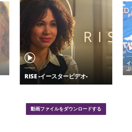
イ
ぶ
RISE -イースタービデオ-
1 / 6
動画ファイルをダウンロードする