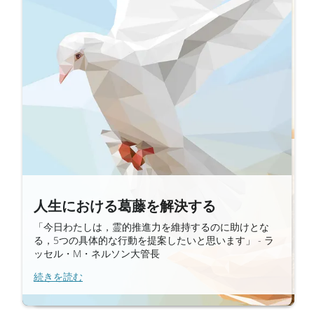
世に打ち勝ち、平安を得る
「神と交わした聖約を通して世に 打ち勝つ ことによ
人生における葛藤を解決する
って，この世の厳しさや不確かさ，苦痛から逃れて 休
みを見いだすということです。」 - ラッセル・M・ネ
「今日わたしは，霊的推進力を維持するのに助けとな
ルソン大管長
る，5つの具体的な行動を提案したいと思います」 - ラ
ッセル・M・ネルソン大管長
続きを読む
続きを読む