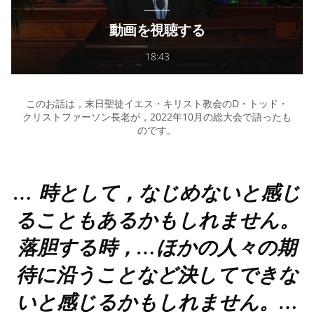
動画を視聴する
18:43
このお話は，末日聖徒イエス・キリスト教会のD・トッド・
クリストファーソン長老が，2022年10月の総大会で語ったも
のです。
… 時として，なじめないと感じ
ることもあるかもしれません。
落胆する時，…ほかの人々の期
待に沿うことなど決してできな
いと感じるかもしれません。…